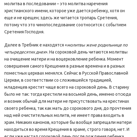
молитва в последовании – это молитва наречения
христианского имени, которое уже дается ребенку, хотя он
еще и не крещен; здесь же читается тропарь Сретения,
потому что это чинопоследование соотносится с событием
Сретения Господня.
Далее в Требник е находятся «
молитвы жене родильнице по
четыредесятих днех
». На сороковой день читаются молитвы
на очищение матери и на воцерковление ребенка. Момент
совершения самого Крещения в разные времена и в разных
поместных церквах менялся. Сейчас в Русской Православной
Церкви, в соответствии со сложившейся традицией,
младенцев крестят чаще всего на сороковой день. В старину
было не так: тогда крестили на восьмой день, именно отсюда
и возник обычай для матери не присутствовать на крестинах
своего ребенка, так как мать до сорокового дня, до прочтения
над ней очистительных молитв, не имеет права входить в
храм. Никаких канонов, которые бы вообще запрещали матери
находиться во время Крещения в храме, строго говоря, нет. И
если уже настал сороковой день после рождения ребенка,