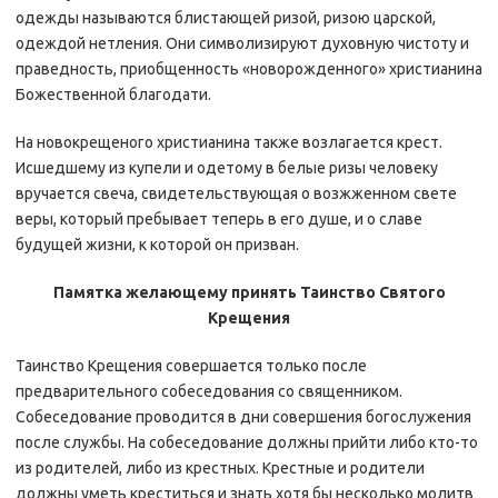
одежды называются блистающей ризой, ризою царской,
одеждой нетления. Они символизируют духовную чистоту и
праведность, приобщенность «новорожденного» христианина
Божественной благодати.
На новокрещеного христианина также возлагается крест.
Исшедшему из купели и одетому в белые ризы человеку
вручается свеча, свидетельствующая о возжженном свете
веры, который пребывает теперь в его душе, и о славе
будущей жизни, к которой он призван.
Памятка желающему принять Таинство Святого
Крещения
Таинство Крещения совершается только после
предварительного собеседования со священником.
Собеседование проводится в дни совершения богослужения
после службы. На собеседование должны прийти либо кто-то
из родителей, либо из крестных. Крестные и родители
должны уметь креститься и знать хотя бы несколько молитв