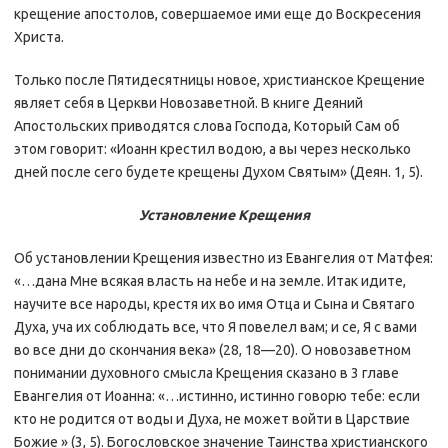
крещение апостолов, совершаемое ими еще до Воскресения
Христа.
Только после Пятидесятницы новое, христианское Крещение
являет себя в Церкви Новозаветной. В книге Деяний
Апостольских приводятся слова Господа, Который Сам об
этом говорит: «Иоанн крестил водою, а вы через несколько
дней после сего будете крещены Духом Святым» (Деян. 1, 5).
Установление Крещения
Об установлении Крещения известно из Евангелия от Матфея:
«…дана Мне всякая власть на небе и на земле. Итак идите,
научите все народы, крестя их во имя Отца и Сына и Святаго
Духа, уча их соблюдать все, что Я повелел вам; и се, Я с вами
во все дни до скончания века» (28, 18—20). О новозаветном
понимании духовного смысла Крещения сказано в 3 главе
Евангелия от Иоанна: «…истинно, истинно говорю тебе: если
кто не родится от воды и Духа, не может войти в Царствие
Божие » (3, 5). Богословское значение Таинства христианского