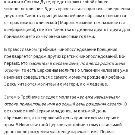
к жизни в Святом Духе, представляют собой общее
чинопоследование. Здесь православная практика совершения
двух этих Таинств принципиальнейшим образом отличается
от практики католической ( Миропомазание там называется
конфирмацией), где эти Таинства отделены друг от друга для
принимающего их человека многими годами.
В православном Требнике чинопоследование Крещения
предваряется рядом других кратких чинопоследований. Во-
первых, это «
молитвы в первый день, по внегда родити жене
отроча
»; то есть церковная молитва о Спасении человека уже
начинает совершаться с самого момента рождения ребенка.
Здесь читаются молитвы и о матери, и о младенце.
Затем в Требнике следует молитва «
во еже назнаменати
отроча, приемлющее имя во осмый день рождения своего
». В
ветхозаветной Церкви младенец на восьмой день
обрезывался, а на сороковой день приносился матерью в
храм. В Новозаветной Церкви в подобие этому на восьмой
день после рождения младенцу нарекают имя. Первая