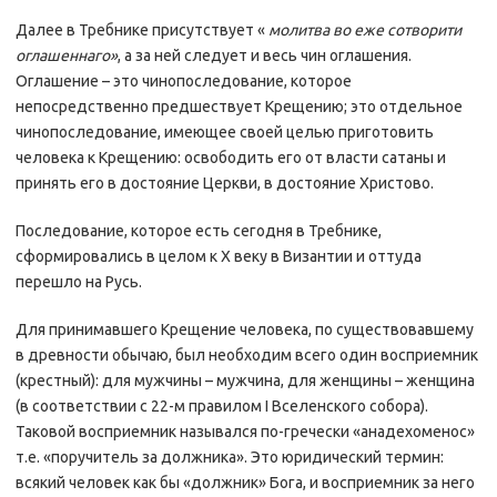
Далее в Требнике присутствует «
молитва во еже сотворити
оглашеннаго»
, а за ней следует и весь чин оглашения.
Оглашение – это чинопоследование, которое
непосредственно предшествует Крещению; это отдельное
чинопоследование, имеющее своей целью приготовить
человека к Крещению: освободить его от власти сатаны и
принять его в достояние Церкви, в достояние Христово.
Последование, которое есть сегодня в Требнике,
сформировались в целом к X веку в Византии и оттуда
перешло на Русь.
Для принимавшего Крещение человека, по существовавшему
в древности обычаю, был необходим всего один восприемник
(крестный): для мужчины – мужчина, для женщины – женщина
(в соответствии с 22-м правилом I Вселенского собора).
Таковой восприемник назывался по-гречески «анадехоменос»
т.е. «поручитель за должника». Это юридический термин:
всякий человек как бы «должник» Бога, и восприемник за него