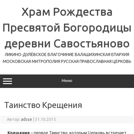
Перейти
к
Храм Рождества
содержимому
Пресвятой Богородицы
деревни Савостьяново
ЛИКИНО-ДУЛЁВСКОЕ БЛАГОЧИНИЕ БАЛАШИХИНСКАЯ ЕПАРХИЯ
МОСКОВСКАЯ МИТРОПОЛИЯ РУССКАЯ ПРАВОСЛАВНАЯ ЦЕРКОВЬ
Меню
Таинство Крещения
Автор:
adsse
|
31.10.2015
Крещение
– первое Таинство, которым Церковь встречает