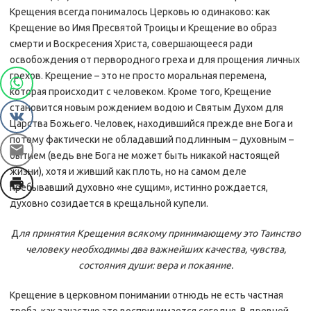
Крещения всегда понималось Церковь ю одинаково: как
Крещение во Имя Пресвятой Троицы и Крещение во образ
смерти и Воскресения Христа, совершающееся ради
освобождения от первородного греха и для прощения личных
грехов. Крещение – это не просто моральная перемена,
которая происходит с человеком. Кроме того, Крещение
становится новым рождением водою и Святым Духом для
Царства Божьего. Человек, находившийся прежде вне Бога и
потому фактически не обладавший подлинным – духовным –
бытием (ведь вне Бога не может быть никакой настоящей
жизни), хотя и живший как плоть, но на самом деле
пребывавший духовно «не сущим», истинно рождается,
духовно созидается в крещальной купели.
Д
ля принятия Крещения всякому принимающему это Таинство
человеку необходимы два важнейших качества, чувства,
состояния души: вера и покаяние.
Крещение в церковном понимании отнюдь не есть частная