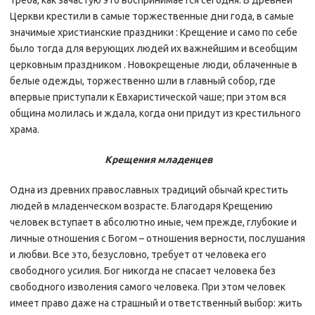
треба, как зачастую это воспринимается сегодня. В древней
Церкви крестили в самые торжественные дни года, в самые
значимые христианские праздники : Крещение и само по себе
было тогда для верующих людей их важнейшим и всеобщим
церковным праздником . Новокрещеные люди, облаченные в
белые одежды, торжественно шли в главный собор, где
впервые приступали к Евхаристической чаше; при этом вся
община молилась и ждала, когда они придут из крестильного
храма.
Крещения младенцев
Одна из древних православных традиций обычай крестить
людей в младенческом возрасте. Благодаря Крещению
человек вступает в абсолютно иные, чем прежде, глубокие и
личные отношения с Богом – отношения верности, послушания
и любви. Все это, безусловно, требует от человека его
свободного усилия. Бог никогда не спасает человека без
свободного изволения самого человека. При этом человек
имеет право даже на страшный и ответственный выбор: жить