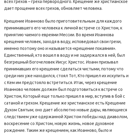
всех грехов – греха первородного. Крещение же христианское
дает прощение всех грехов, обновляет человека.
Крещение Иоанново было приготовительным для каждого
принимавшего его человека к личной встрече со Христом, к
принятию чаемого евреями Мессии. Во время Иоаннова
крещения человек, заходя в воду, исповедовал свои грехи,
именно поэтому оно и называется «крещение покаяния».
Единственный, кто вошел в воду и не задержался в ней, был
безгрешный Богочеловек Иисус Христос. Иоанн призывал
принимавших его крещение сделаться чистыми, потому что
среди них уже находился, стоял Тот, Кто пришел их искупить и
с Кем им предстояло встретиться. Итак, через крещение
Иоанново человек должен был подготовиться к встрече со
Христом, Который еще только пришел в мир, вступив в бой с
сатаной и грехом. Крещение же христианское есть Крещение
Духом Святым; оно дает абсолютно новые дары, являющиеся
следствием уже одержанной Христом победы над диаволом,
воскресение со Христом, новую жизнь, новое духовное
рождение. Таким же крещением, как Иоанново, было и