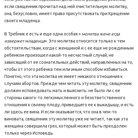
если священник прочитал над ней очистительную молитву,
она, безусловно, имеет право присутствовать при Крещении
своего младенца.
В Требник е есть и еще одна особая «
молитва жене егда
извержет младенца
». Это молитва относится только к тем
обстоятельствам, когда с женщиной и с ее еще не рожденным
ребенком произошел какой-то несчастный случай, не
зависящий от ее сознательных действий, направленных на то,
чтобы от этого ребенка тем или иным способом избавиться.
Понятно, что эта молитва не имеет никакого отношения к
случаям абортов. Прежде чем читать эту молитву, священник
должен исповедовать мать и выяснить: не было ли с ее
стороны какого-то легкомысленного и безответственного
отношения к своему плоду, приведшего ее к выкидышу, и есть
ли здесь ее вина. И если оказывается, что она в чем-то
виновата, священник эту молитву уже не читает, так как эта
женщина совершила грех, который может быть преодолен
только через Исповедь.