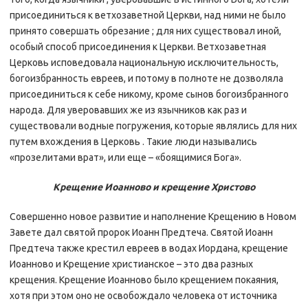
присоединиться к ветхозаветной Церкви, над ними не было
принято совершать обрезание ; для них существовал иной,
особый способ присоединения к Церкви. Ветхозаветная
Церковь исповедовала национальную исключительность,
богоизбранность евреев, и потому в полноте не дозволяла
присоединиться к себе никому, кроме сынов богоизбранного
народа. Для уверовавших же из язычников как раз и
существовали водные погружения, которые являлись для них
путем вхождения в Церковь . Такие люди назывались
«прозелитами врат», или еще – «боящимися Бога».
Крещение Иоанново и крещение Христово
Совершенно новое развитие и наполнение Крещению в Новом
Завете дал святой пророк Иоанн Предтеча. Святой Иоанн
Предтеча также крестил евреев в водах Иордана, крещение
Иоанново и Крещение христианское – это два разных
крещения. Крещение Иоанново было крещением покаяния,
хотя при этом оно не освобождало человека от источника