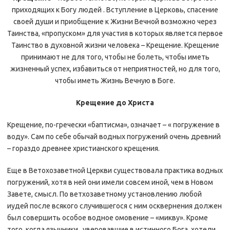
приходящих к Богу людей . Вступление в Церковь, спасение
своей души и приобщение к Жизни Вечной возможно через
Таинства, «пропуском» для участия в которых является первое
Таинство в духовной жизни человека – Крещение. Крещение
принимают не для того, чтобы не болеть, чтобы иметь
жизненный успех, избавиться от неприятностей, но для того,
чтобы иметь Жизнь Вечную в Боге.
Крещение до Христа
Крещение, по-гречески «баптисма», означает – « погружение в
воду». Сам по себе обычай водных погружений очень древний
– гораздо древнее христианского крещения.
Еще в Ветохозаветной Церкви существовала практика водных
погружений, хотя в ней они имели совсем иной, чем в Новом
Завете, смысл. По ветхозаветному установлению любой
иудей после всякого случившегося с ним осквернения должен
был совершить особое водное омовение – «микву». Кроме
того, когда язычники , уверовавшие в истинного Бога, хотели