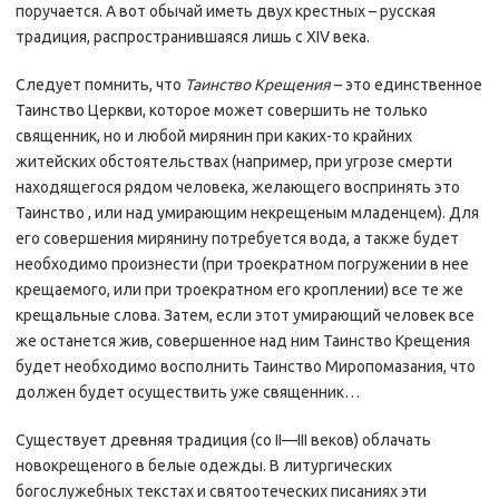
поручается. А вот обычай иметь двух крестных – русская
традиция, распространившаяся лишь с XIV века.
Следует помнить, что
Таинство Крещения
– это единственное
Таинство Церкви, которое может совершить не только
священник, но и любой мирянин при каких-то крайних
житейских обстоятельствах (например, при угрозе смерти
находящегося рядом человека, желающего воспринять это
Таинство , или над умирающим некрещеным младенцем). Для
его совершения мирянину потребуется вода, а также будет
необходимо произнести (при троекратном погружении в нее
крещаемого, или при троекратном его кроплении) все те же
крещальные слова. Затем, если этот умирающий человек все
же останется жив, совершенное над ним Таинство Крещения
будет необходимо восполнить Таинство Миропомазания, что
должен будет осуществить уже священник…
Существует древняя традиция (со II—III веков) облачать
новокрещеного в белые одежды. В литургических
богослужебных текстах и святоотеческих писаниях эти